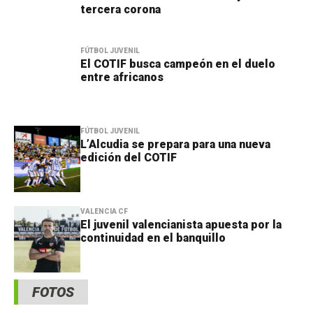
tercera corona
FÚTBOL JUVENIL
El COTIF busca campeón en el duelo
entre africanos
FÚTBOL JUVENIL
L’Alcudia se prepara para una nueva
edición del COTIF
VALENCIA CF
El juvenil valencianista apuesta por la
continuidad en el banquillo
FOTOS