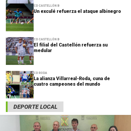
CD CASTELLÓN B
Un exculé refuerza el ataque albinegro
CD CASTELLÓN B
El filial del Castellón refuerza su
medular
CD RODA
La alianza Villarreal-Roda, cuna de
cuatro campeones del mundo
DEPORTE LOCAL