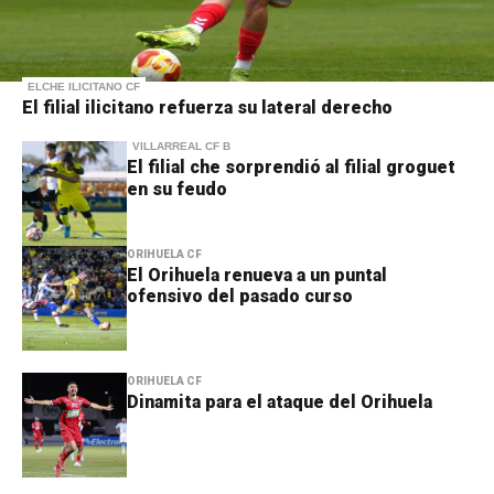
ELCHE ILICITANO CF
El filial ilicitano refuerza su lateral derecho
VILLARREAL CF B
El filial che sorprendió al filial groguet
en su feudo
ORIHUELA CF
El Orihuela renueva a un puntal
ofensivo del pasado curso
ORIHUELA CF
Dinamita para el ataque del Orihuela