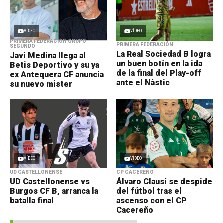
VÍDEO
VÍDEO
PRIMERA FEDERACIÓN GRUPO
PRIMERA FEDERACIÓN
SEGUNDO
La Real Sociedad B logra
Javi Medina llega al
un buen botín en la ida
Betis Deportivo y su ya
de la final del Play-off
ex Antequera CF anuncia
ante el Nàstic
su nuevo mister
VÍDEO
VÍDEO
UD CASTELLONENSE
CP CACEREÑO
UD Castellonense vs
Álvaro Clausí se despide
Burgos CF B, arranca la
del fútbol tras el
batalla final
ascenso con el CP
Cacereño