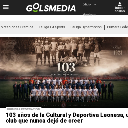
Edición
Iniciar
sesión
Nacional
Votaciones Premios
LaLiga EA Sports
LaLiga Hypermotion
Primera Fede
PRIMERA FEDERACIÓN
103 años de la Cultural y Deportiva Leonesa, 
club que nunca dejó de creer