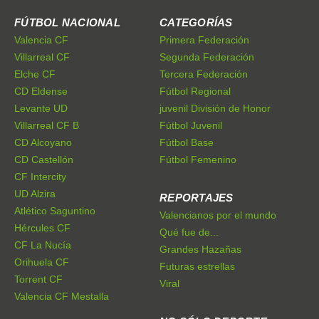
FÚTBOL NACIONAL
CATEGORÍAS
Valencia CF
Primera Federación
Villarreal CF
Segunda Federación
Elche CF
Tercera Federación
CD Eldense
Fútbol Regional
Levante UD
juvenil División de Honor
Villarreal CF B
Fútbol Juvenil
CD Alcoyano
Fútbol Base
CD Castellón
Fútbol Femenino
CF Intercity
UD Alzira
REPORTAJES
Atlético Saguntino
Valencianos por el mundo
Hércules CF
Qué fue de...
CF La Nucía
Grandes Hazañas
Orihuela CF
Futuras estrellas
Torrent CF
Viral
Valencia CF Mestalla