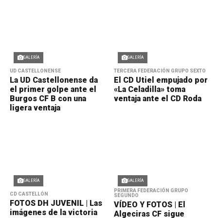
GALERÍA
GALERÍA
UD CASTELLONENSE
TERCERA FEDERACIÓN GRUPO SEXTO
La UD Castellonense da
El CD Utiel empujado por
el primer golpe ante el
«La Celadilla» toma
Burgos CF B con una
ventaja ante el CD Roda
ligera ventaja
GALERÍA
GALERÍA
PRIMERA FEDERACIÓN GRUPO
CD CASTELLÓN
SEGUNDO
FOTOS DH JUVENIL | Las
VÍDEO Y FOTOS | El
imágenes de la victoria
Algeciras CF sigue