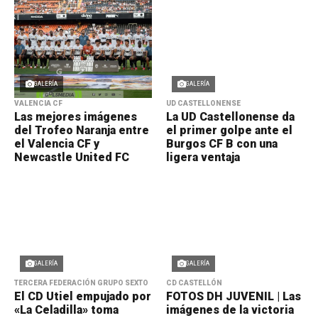
GALERÍA
GALERÍA
VALENCIA CF
UD CASTELLONENSE
Las mejores imágenes
La UD Castellonense da
del Trofeo Naranja entre
el primer golpe ante el
el Valencia CF y
Burgos CF B con una
Newcastle United FC
ligera ventaja
GALERÍA
GALERÍA
TERCERA FEDERACIÓN GRUPO SEXTO
CD CASTELLÓN
El CD Utiel empujado por
FOTOS DH JUVENIL | Las
«La Celadilla» toma
imágenes de la victoria