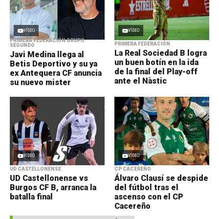
VÍDEO
VÍDEO
PRIMERA FEDERACIÓN GRUPO
PRIMERA FEDERACIÓN
SEGUNDO
La Real Sociedad B logra
Javi Medina llega al
un buen botín en la ida
Betis Deportivo y su ya
de la final del Play-off
ex Antequera CF anuncia
ante el Nàstic
su nuevo mister
VÍDEO
VÍDEO
UD CASTELLONENSE
CP CACEREÑO
UD Castellonense vs
Álvaro Clausí se despide
Burgos CF B, arranca la
del fútbol tras el
batalla final
ascenso con el CP
Cacereño