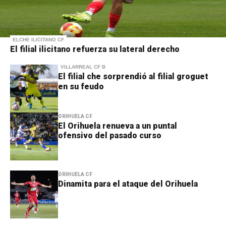
ELCHE ILICITANO CF
El filial ilicitano refuerza su lateral derecho
VILLARREAL CF B
El filial che sorprendió al filial groguet
en su feudo
ORIHUELA CF
El Orihuela renueva a un puntal
ofensivo del pasado curso
ORIHUELA CF
Dinamita para el ataque del Orihuela