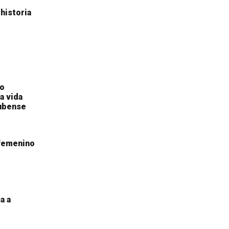
historia
to
a vida
nubense
 femenino
a a