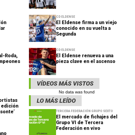
CD ELDENSE
llón
El Eldense firma a un viejo
lar
conocido en su vuelta a
Segunda
CD ELDENSE
eal-Roda,
El Eldense renueva a una
ampeones
pieza clave en el ascenso
VÍDEOS MÁS VISTOS
No data was found
LO MÁS LEÍDO
ortistas
ª edición
isonte’
TERCERA FEDERACIÓN GRUPO SEXTO
El mercado de fichajes del
Grupo VI de Tercera
Federación en vivo
ano