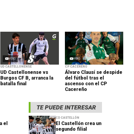
VÍDEO
VÍDEO
UD CASTELLONENSE
CP CACEREÑO
UD Castellonense vs
Álvaro Clausí se despide
Burgos CF B, arranca la
del fútbol tras el
batalla final
ascenso con el CP
Cacereño
TE PUEDE INTERESAR
CD CASTELLÓN
a el
El Castellón crea un
segundo filial