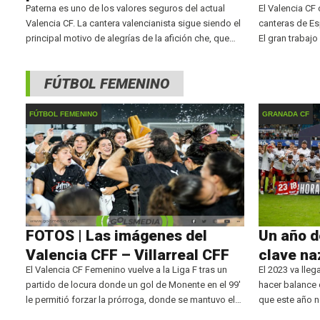
Paterna es uno de los valores seguros del actual
El Valencia CF
Valencia CF. La cantera valencianista sigue siendo el
canteras de E
principal motivo de alegrías de la afición che, que
El gran trabajo
pese al mal momento del primer equipo ha visto en
frutos mucho t
su cantera la forma
de jugadores a
FÚTBOL FEMENINO
FÚTBOL FEMENINO
GRANADA CF
FOTOS | Las imágenes del
Un año d
Valencia CFF – Villarreal CFF
clave na
El Valencia CF Femenino vuelve a la Liga F tras un
El 2023 va lle
partido de locura donde un gol de Monente en el 99'
hacer balance 
le permitió forzar la prórroga, donde se mantuvo el
que este año n
empate y pasó por su mejor clasificación liguera tras
nazaríes consi