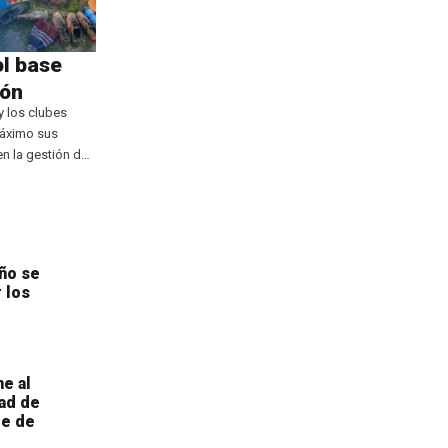
l base
ión
y los clubes
máximo sus
en la gestión de
cios
 la herramienta
,
ño se
 los
ne al
ad de
te de