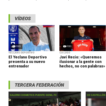
reforzar el lateral derecho. El defensor madrileño
vivieron su pr
llega al filial franjiverde tras su buen
Ciudad Deporti
amarillos, que 
VÍDEOS
VÍDEO
VÍDEO
YECLANO DEPORTIVO
CD LUGO
El Yeclano Deportivo
Javi Recio: «Queremos
presenta a su nuevo
ilusionar a la gente con
entrenador
hechos, no con palabras»
TERCERA FEDERACIÓN
SALERM COSMETICS PUENTE GENIL FC
CD CASTELLÓN