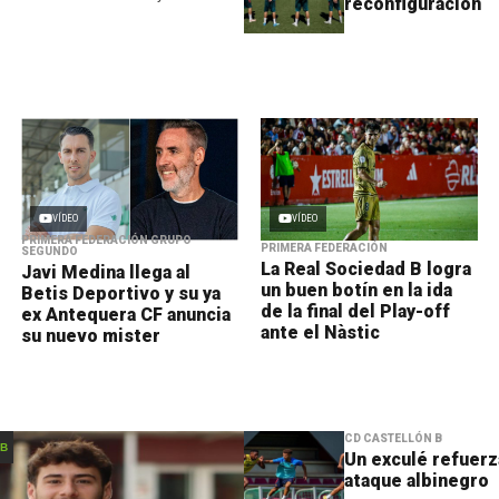
reconfiguración
imera prueba de pretemporada en la
va José Manuel Llaneza. Los
la
VÍDEO
VÍDEO
PRIMERA FEDERACIÓN GRUPO
PRIMERA FEDERACIÓN
SEGUNDO
La Real Sociedad B logra
Javi Medina llega al
un buen botín en la ida
Betis Deportivo y su ya
de la final del Play-off
ex Antequera CF anuncia
ante el Nàstic
su nuevo mister
CD CASTELLÓN B
 B
Un exculé refuerz
ataque albinegro