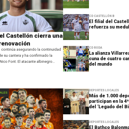
CD CASTELLÓN B
El filial del Caste
refuerza su medu
 del Castellón cierra una
renovación
CD RODA
n continúa asegurando la continuidad
La alianza Villarr
de su cantera y ha confirmado la
cuna de cuatro c
Nico Font. El atacante albinegro
del mundo
porada más al frente del filial orellut,
a ser una de las
DEPORTES LOCALES
ALES
Más de 1.000 dep
participan en la 4
del ‘Legado del B
DEPORTES LOCALES
El Bathco Balonm