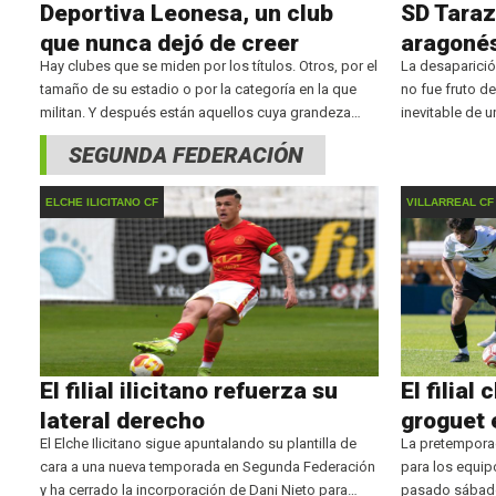
Deportiva Leonesa, un club
SD Taraz
que nunca dejó de creer
aragoné
Hay clubes que se miden por los títulos. Otros, por el
La desaparició
tamaño de su estadio o por la categoría en la que
no fue fruto de
militan. Y después están aquellos cuya grandeza
inevitable de 
reside en algo mucho más difícil de
hacer inviable 
SEGUNDA FEDERACIÓN
aragonés confi
ELCHE ILICITANO CF
VILLARREAL CF
El filial ilicitano refuerza su
El filial 
lateral derecho
groguet 
El Elche Ilicitano sigue apuntalando su plantilla de
La pretempora
cara a una nueva temporada en Segunda Federación
para los equip
y ha cerrado la incorporación de Dani Nieto para
pasado sábado l