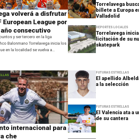
Torrelavega busca
billete a Europa e
ega volverá a disfrutar
Valladolid
F European League por
DEPORTES LOCALES
 año consecutivo
Torrelavega inicia
untos y ser tercero en la liga
licitación de su n
co Balonmano Torrelavega inicia los
skatepark
ue en la localidad se vuelva a
ompetición europea. El conjunto
irmado una gran temporada 2024-25
FUTURAS ESTRELLAS
ELLAS
El apellido Albel
a la selección
FUTURAS ESTRELLAS
El Valencia ata a u
de su cantera
nto internacional para
ra che