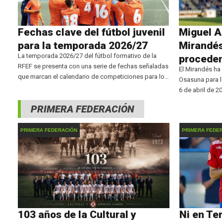
Fechas clave del fútbol juvenil
Miguel A
para la temporada 2026/27
Mirandés
La temporada 2026/27 del fútbol formativo de la
procede
RFEF se presenta con una serie de fechas señaladas
El Mirandés ha
que marcan el calendario de competiciones para los
Osasuna para l
jóvenes talentos. La máxima categoría en edad
6 de abril de 2
juvenil, la División de Honor Juvenil, comenzará el
durante la próx
PRIMERA FEDERACIÓN
conocido por su
PRIMERA FEDERACIÓN
PRIMERA FEDE
103 años de la Cultural y
Ni en Te