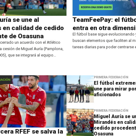
uría se une al
TeamFeePay: el fútbo
 en calidad de cedido
entra en otra dimens
El fútbol base sigue evolucionando 
nte de Osasuna
buscan elementos que faciliten al 
 cerrado un acuerdo con el Atlético
tareas diarias para poder centrarse 
a cesión de Miguel Auría (Pamplona,
los propios clubes. TeamFeePay, so
005), que se integrará al equipo
colaboradores de Golsmedia, tienen
ima temporada. El futbolista,
para poder desahogar a presidentes
 estilo ‘box to box’,
PRIMERA FEDERACIÓN
RACIÓN
El fútbol extreme
une para mirar por
aficionados
PRIMERA FEDERACIÓN
Miguel Auría se u
Mirandés en calid
cedido proceden
rcera RFEF se salva la
Osasuna