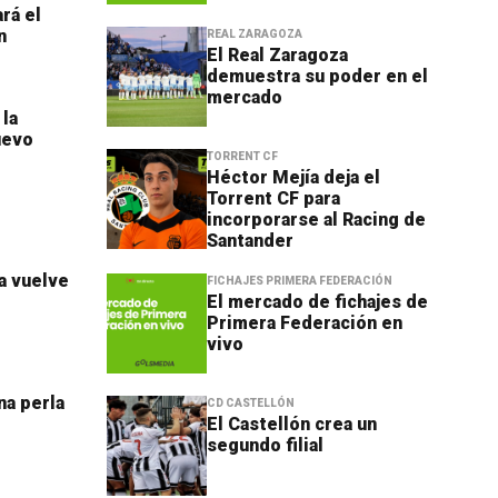
rá el
n
REAL ZARAGOZA
El Real Zaragoza
demuestra su poder en el
mercado
 la
uevo
TORRENT CF
Héctor Mejía deja el
Torrent CF para
incorporarse al Racing de
Santander
da vuelve
FICHAJES PRIMERA FEDERACIÓN
El mercado de fichajes de
Primera Federación en
vivo
na perla
CD CASTELLÓN
El Castellón crea un
segundo filial