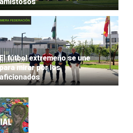
amistosos
IMERA FEDERACIÓN
El fútbol extremeño se une
para mirar por los
aficionados