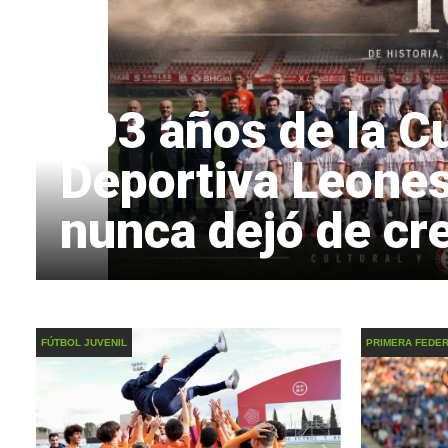
103 años de la Cu
Deportiva Leones
nunca dejó de cr
FÚTBOL JUVENIL
PRIMERA FEDE