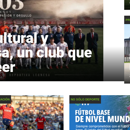
PR
ltural y
a, un club que
eer
RACIÓN
NO SÓLO DEPORTE