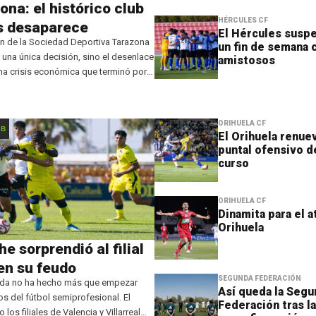
ona: el histórico club
HÉRCULES CF
s desaparece
El Hércules susp
n de la Sociedad Deportiva Tarazona
un fin de semana 
 una única decisión, sino el desenlace
amistosos
una crisis económica que terminó por
la continuidad de la entidad. El club
rmó que renuncia a
ORIHUELA CF
 B
El Orihuela renuev
puntal ofensivo d
curso
ORIHUELA CF
Dinamita para el a
Orihuela
che sorprendió al filial
en su feudo
SEGUNDA FEDERACIÓN
da no ha hecho más que empezar
Así queda la Segu
os del fútbol semiprofesional. El
Federación tras l
os filiales de Valencia y Villarreal