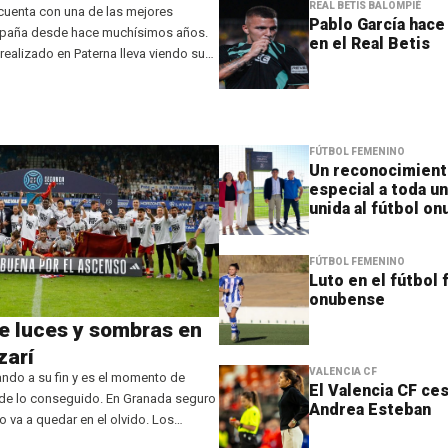
REAL BETIS BALOMPIÉ
 cuenta con una de las mejores
Pablo García hace 
spaña desde hace muchísimos años.
en el Real Betis
 realizado en Paterna lleva viendo sus
iempo con la promoción de un sinfín
l primer equipo che.
FÚTBOL FEMENINO
Un reconocimien
especial a toda un
unida al fútbol o
FÚTBOL FEMENINO
Luto en el fútbol
onubense
e luces y sombras en
zarí
VALENCIA CF
gando a su fin y es el momento de
El Valencia CF ces
de lo conseguido. En Granada seguro
Andrea Esteban
o va a quedar en el olvido. Los
guieron tres ascensos en la pasada