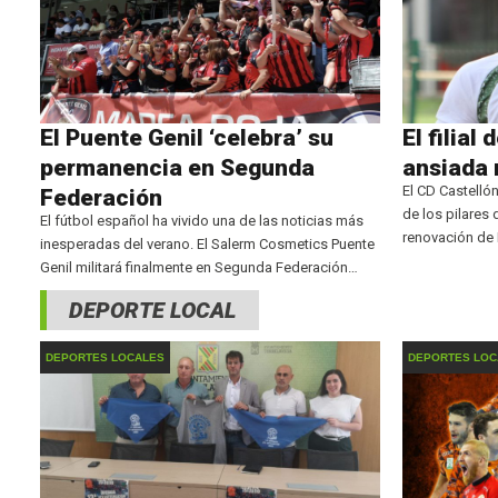
El Puente Genil ‘celebra’ su
El filial
permanencia en Segunda
ansiada 
El CD Castelló
Federación
de los pilares 
El fútbol español ha vivido una de las noticias más
renovación de 
inesperadas del verano. El Salerm Cosmetics Puente
seguirá una tem
Genil militará finalmente en Segunda Federación
donde volverá 
después de que el Malacitano no haya podido
DEPORTE LOCAL
formalizar su inscripción en la categoría.
DEPORTES LOCALES
DEPORTES LOC