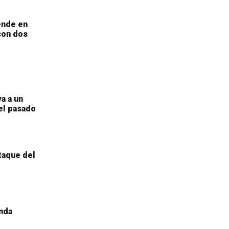
ende en
con dos
a a un
el pasado
taque del
nda
a