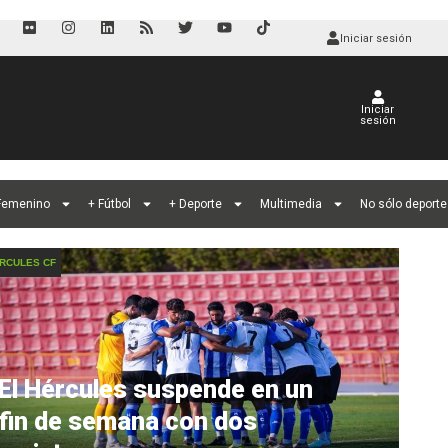
Iniciar sesión
Iniciar
sesión
 Femenino
+ Fútbol
+ Deporte
Multimedia
No sólo deporte
RCULES CF
El Hércules suspende en un
fin de semana con dos