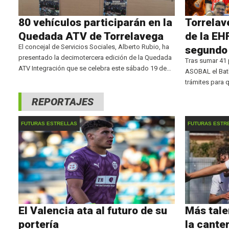
80 vehículos participarán en la
Torrelav
Quedada ATV de Torrelavega
de la EH
El concejal de Servicios Sociales, Alberto Rubio, ha
segundo
presentado la decimotercera edición de la Quedada
Tras sumar 41 p
ATV Integración que se celebra este sábado 19 de
ASOBAL el Bath
julio, con la participación de 80 vehículos del Club
trámites para q
ATV Los Trasgos y 74 usuarios del
disfrutar de c
REPORTAJES
cántabro ha f
donde
FUTURAS ESTRELLAS
FUTURAS ESTR
El Valencia ata al futuro de su
Más tale
portería
la cante