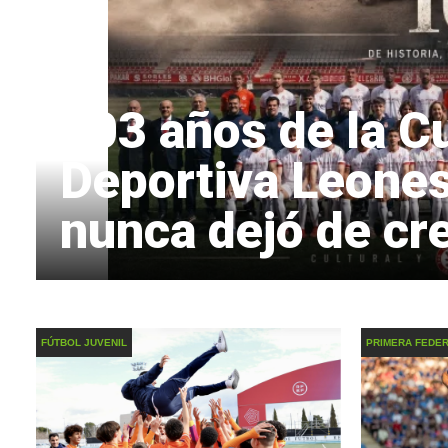
103 años de la Cu
Deportiva Leones
nunca dejó de cr
FÚTBOL JUVENIL
PRIMERA FEDE