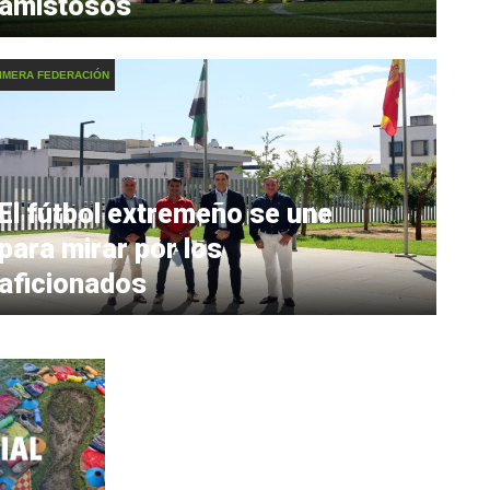
amistosos
IMERA FEDERACIÓN
El fútbol extremeño se une
para mirar por los
aficionados