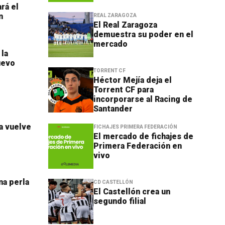
rá el
n
REAL ZARAGOZA
El Real Zaragoza
demuestra su poder en el
mercado
 la
uevo
TORRENT CF
Héctor Mejía deja el
Torrent CF para
incorporarse al Racing de
Santander
da vuelve
FICHAJES PRIMERA FEDERACIÓN
El mercado de fichajes de
Primera Federación en
vivo
na perla
CD CASTELLÓN
El Castellón crea un
segundo filial