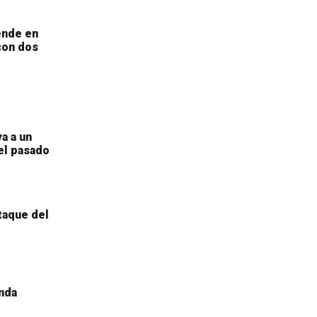
ende en
con dos
a a un
el pasado
taque del
nda
a