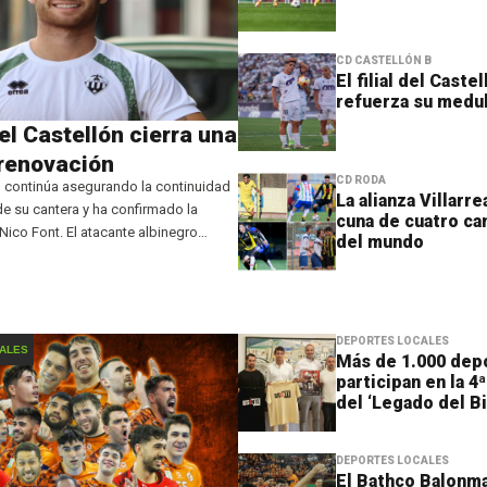
CD CASTELLÓN B
El filial del Caste
refuerza su medu
 del Castellón cierra una
renovación
CD RODA
n continúa asegurando la continuidad
La alianza Villarr
de su cantera y ha confirmado la
cuna de cuatro c
Nico Font. El atacante albinegro
del mundo
porada más al frente del filial orellut,
a ser una de las
DEPORTES LOCALES
ALES
Más de 1.000 dep
participan en la 4
del ‘Legado del B
DEPORTES LOCALES
El Bathco Balonm