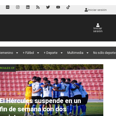
Iniciar sesión
Iniciar
sesión
 Femenino
+ Fútbol
+ Deporte
Multimedia
No sólo deporte
RCULES CF
El Hércules suspende en un
fin de semana con dos