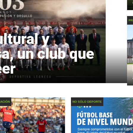
PR
ltural y
a, un club que
eer
RACIÓN
NO SÓLO DEPORTE