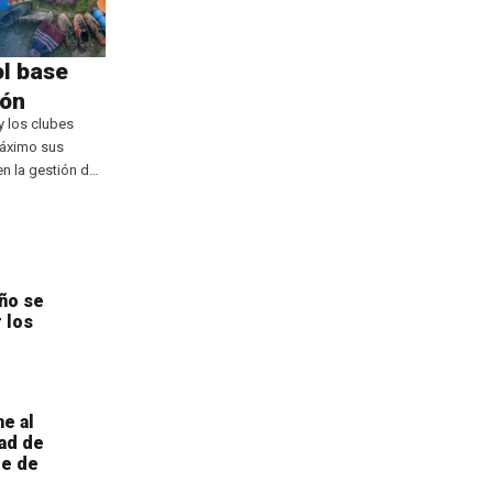
l base
ión
y los clubes
máximo sus
en la gestión de
cios
 la herramienta
,
ño se
 los
ne al
ad de
te de