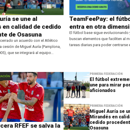
uría se une al
TeamFeePay: el fútbo
 en calidad de cedido
entra en otra dimens
El fútbol base sigue evolucionando 
nte de Osasuna
buscan elementos que faciliten al 
 cerrado un acuerdo con el Atlético
tareas diarias para poder centrarse 
a cesión de Miguel Auría (Pamplona,
los propios clubes. TeamFeePay, so
005), que se integrará al equipo
colaboradores de Golsmedia, tienen
ima temporada. El futbolista,
para poder desahogar a presidentes
 estilo ‘box to box’,
PRIMERA FEDERACIÓN
RACIÓN
El fútbol extreme
une para mirar por
aficionados
PRIMERA FEDERACIÓN
Miguel Auría se u
Mirandés en calid
cedido proceden
rcera RFEF se salva la
Osasuna