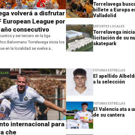
Torrelavega busca
billete a Europa e
ega volverá a disfrutar
Valladolid
F European League por
DEPORTES LOCALES
 año consecutivo
Torrelavega inicia
untos y ser tercero en la liga
licitación de su n
co Balonmano Torrelavega inicia los
skatepark
ue en la localidad se vuelva a
ompetición europea. El conjunto
irmado una gran temporada 2024-25
FUTURAS ESTRELLAS
ELLAS
El apellido Albel
a la selección
FUTURAS ESTRELLAS
El Valencia ata a u
de su cantera
nto internacional para
ra che