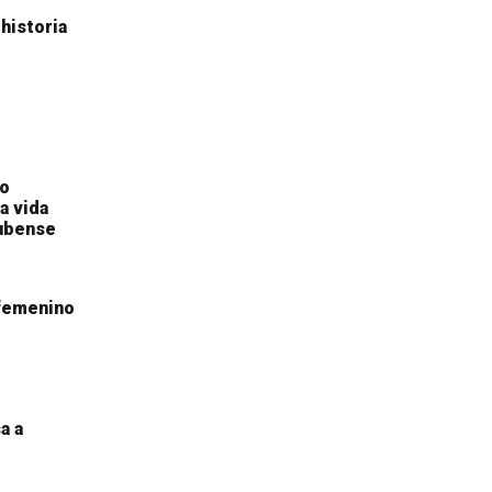
historia
to
a vida
nubense
 femenino
a a