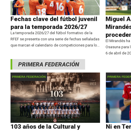
Fechas clave del fútbol juvenil
Miguel A
para la temporada 2026/27
Mirandés
La temporada 2026/27 del fútbol formativo de la
procede
RFEF se presenta con una serie de fechas señaladas
El Mirandés ha
que marcan el calendario de competiciones para los
Osasuna para l
jóvenes talentos. La máxima categoría en edad
6 de abril de 2
juvenil, la División de Honor Juvenil, comenzará el
durante la próx
PRIMERA FEDERACIÓN
conocido por su
PRIMERA FEDERACIÓN
PRIMERA FEDE
103 años de la Cultural y
Ni en Te