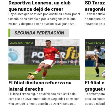
Deportiva Leonesa, un club
SD Taraz
que nunca dejó de creer
aragoné
Hay clubes que se miden por los títulos. Otros, por el
La desaparició
tamaño de su estadio o por la categoría en la que
no fue fruto de
militan. Y después están aquellos cuya grandeza
inevitable de 
reside en algo mucho más difícil de
hacer inviable 
SEGUNDA FEDERACIÓN
aragonés confi
ELCHE ILICITANO CF
VILLARREAL CF
El filial ilicitano refuerza su
El filial 
lateral derecho
groguet 
El Elche Ilicitano sigue apuntalando su plantilla de
La pretempora
cara a una nueva temporada en Segunda Federación
para los equip
y ha cerrado la incorporación de Dani Nieto para
pasado sábado l