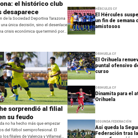
ona: el histórico club
HÉRCULES CF
s desaparece
El Hércules susp
n de la Sociedad Deportiva Tarazona
un fin de semana 
 una única decisión, sino el desenlace
amistosos
una crisis económica que terminó por
la continuidad de la entidad. El club
rmó que renuncia a
ORIHUELA CF
 B
El Orihuela renuev
puntal ofensivo d
curso
ORIHUELA CF
Dinamita para el a
Orihuela
che sorprendió al filial
en su feudo
SEGUNDA FEDERACIÓN
da no ha hecho más que empezar
Así queda la Segu
os del fútbol semiprofesional. El
Federación tras l
os filiales de Valencia y Villarreal