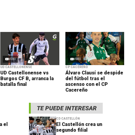
VÍDEO
VÍDEO
UD CASTELLONENSE
CP CACEREÑO
UD Castellonense vs
Álvaro Clausí se despide
Burgos CF B, arranca la
del fútbol tras el
batalla final
ascenso con el CP
Cacereño
TE PUEDE INTERESAR
CD CASTELLÓN
a el
El Castellón crea un
segundo filial