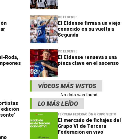
CD ELDENSE
llón
El Eldense firma a un viejo
lar
conocido en su vuelta a
Segunda
CD ELDENSE
eal-Roda,
El Eldense renueva a una
ampeones
pieza clave en el ascenso
VÍDEOS MÁS VISTOS
No data was found
LO MÁS LEÍDO
ortistas
ª edición
isonte’
TERCERA FEDERACIÓN GRUPO SEXTO
El mercado de fichajes del
Grupo VI de Tercera
Federación en vivo
ano