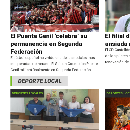
El Puente Genil ‘celebra’ su
El filial
permanencia en Segunda
ansiada 
El CD Castelló
Federación
de los pilares 
El fútbol español ha vivido una de las noticias más
renovación de 
inesperadas del verano. El Salerm Cosmetics Puente
seguirá una tem
Genil militará finalmente en Segunda Federación
donde volverá 
después de que el Malacitano no haya podido
DEPORTE LOCAL
formalizar su inscripción en la categoría.
DEPORTES LOCALES
DEPORTES LOC