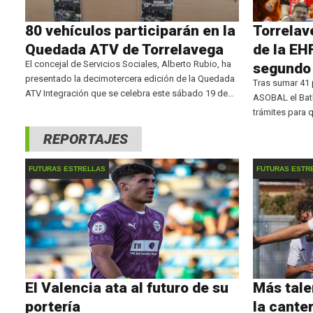
80 vehículos participarán en la
Torrelav
Quedada ATV de Torrelavega
de la EH
El concejal de Servicios Sociales, Alberto Rubio, ha
segundo
presentado la decimotercera edición de la Quedada
Tras sumar 41 p
ATV Integración que se celebra este sábado 19 de
ASOBAL el Bath
julio, con la participación de 80 vehículos del Club
trámites para q
ATV Los Trasgos y 74 usuarios del
disfrutar de c
REPORTAJES
cántabro ha f
donde
FUTURAS ESTRELLAS
FUTURAS ESTR
El Valencia ata al futuro de su
Más tale
portería
la cante