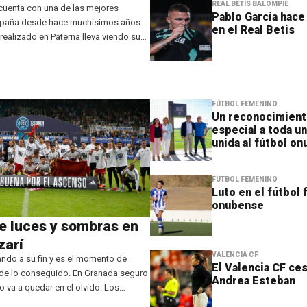
REAL BETIS BALOMPIÉ
 cuenta con una de las mejores
Pablo García hace 
spaña desde hace muchísimos años.
en el Real Betis
 realizado en Paterna lleva viendo sus
iempo con la promoción de un sinfín
l primer equipo che.
FÚTBOL FEMENINO
Un reconocimien
especial a toda un
unida al fútbol o
FÚTBOL FEMENINO
Luto en el fútbol
onubense
e luces y sombras en
zarí
VALENCIA CF
gando a su fin y es el momento de
El Valencia CF ces
de lo conseguido. En Granada seguro
Andrea Esteban
o va a quedar en el olvido. Los
guieron tres ascensos en la pasada