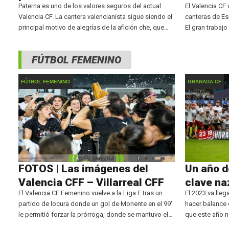
Paterna es uno de los valores seguros del actual
El Valencia CF
Valencia CF. La cantera valencianista sigue siendo el
canteras de E
principal motivo de alegrías de la afición che, que
El gran trabajo
pese al mal momento del primer equipo ha visto en
frutos mucho t
su cantera la forma
de jugadores a
FÚTBOL FEMENINO
FÚTBOL FEMENINO
GRANADA CF
FOTOS | Las imágenes del
Un año d
Valencia CFF – Villarreal CFF
clave na
El Valencia CF Femenino vuelve a la Liga F tras un
El 2023 va lle
partido de locura donde un gol de Monente en el 99'
hacer balance 
le permitió forzar la prórroga, donde se mantuvo el
que este año n
empate y pasó por su mejor clasificación liguera tras
nazaríes consi