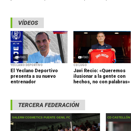
reforzar el lateral derecho. El defensor madrileño
vivieron su pr
llega al filial franjiverde tras su buen
Ciudad Deporti
amarillos, que 
VÍDEOS
VÍDEO
VÍDEO
YECLANO DEPORTIVO
CD LUGO
El Yeclano Deportivo
Javi Recio: «Queremos
presenta a su nuevo
ilusionar a la gente con
entrenador
hechos, no con palabras»
TERCERA FEDERACIÓN
SALERM COSMETICS PUENTE GENIL FC
CD CASTELLÓN